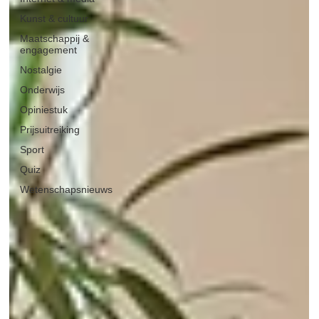
Kunst & cultuur
Maatschappij &
engagement
Nostalgie
Onderwijs
Opiniestuk
Prijsuitreiking
Sport
Quiz
Wetenschapsnieuws