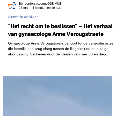
Beheerdersaccount OSB-VUB
16 mrt
4 minuten om te lezen
Alumni in de kijker
“Het recht om te beslissen” – Het verhaal
van gynaecologe Anne Verougstraete
Gynaecologe Anne Verougstraete behoort tot de generatie artsen
die letterlijk een brug sloeg tussen de illegaliteit en de huidige
abortuszorg. Gedreven door de idealen van mei ’68 en diep
geworteld in een vrijzinnige overtuiging, stond zij aan de frontlinie
van een strijd die vrouwen vandaag meer keuzevrijheid en
medische veiligheid biedt. Haar levensverhaal is dat van een arts
die wist dat het ethisch juiste soms buiten de wettelijke lijntjes ligt