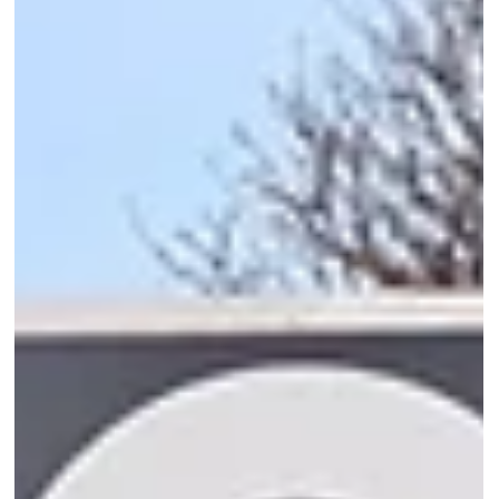
Beheerdersaccount OSB-VUB
26 jan
6 minuten om te lezen
Alumni in de kijker
“Niet te gehoorzaam zijn”: een VUB-leven
tussen kunst, educatie en vrij denken
Hij kwam naar de VUB voor de kleinschaligheid, bleef hangen
door een professor die zijn leven omgooide, hielp mee de
culturele werking op de nieuwe campus vormgeven en bouwde
vervolgens een academische loopbaan uit rond één centrale
vraag: hoe breng je mensen bij kunst en cultuur? Vandaag is hij
emeritus, maar nog lang niet klaar. “Ik blijf schrijven over
kunstenaars. Dat is mijn wereld.”