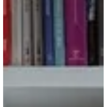
Smans
Alumni in de kijker Loranne Smans ex-topsnowboarder