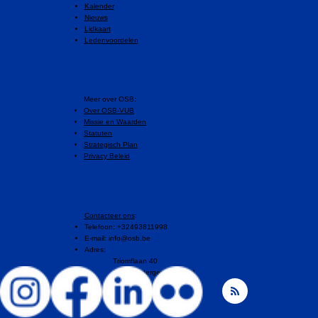
Kalender
Nieuws
Lidkaart
Ledenvoordelen
​Meer over OSB:
Over OSB-VUB
Missie en Waarden
Statuten
Strategisch Plan
Privacy Beleid
Contacteer ons
:
Telefoon: +32493811998
E-mail:
info@osb.be
Adres:
Triomflaan 40
1160 Oudergem, Brussel