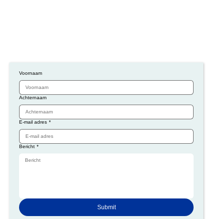
Voornaam
Achternaam
E-mail adres
*
Bericht
*
Submit