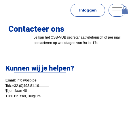
Inloggen
Contacteer ons
Je kan het OSB-VUB secretariaat telefonisch of per mail
contacteren op werkdagen van 9u tot 17u.
Kunnen wij je helpen?
Email:
info@osb.be
Tel:
+32 (0)493 81 19
Triomflaan 40
98
1160 Brussel, Belgium