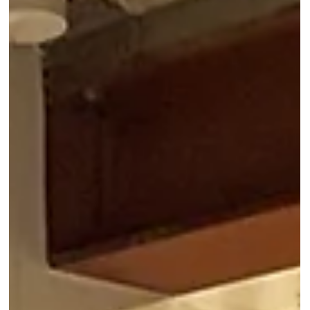
innovatiecampus
De Vlaamse overheid verkoopt het Researchpark Zellik aan de
Vrije Universiteit Brussel (VUB). Met deze overdracht wordt een
volgende stap gezet in de ontwikkeling van de site tot een
volwaardige innovatie- en wetenschapscampus, nauw verbonden
met academisch onderzoek en ondernemerschap.