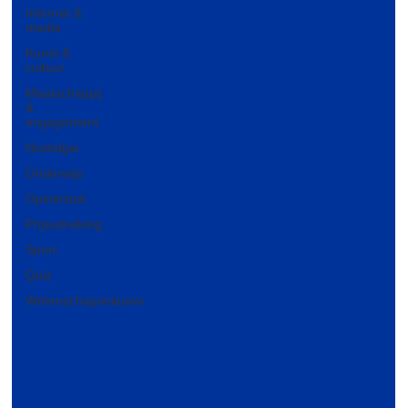
Internet &
media
Kunst &
cultuur
Maatschappij
&
engagement
Nostalgie
Onderwijs
Opiniestuk
Prijsuitreiking
Sport
Quiz
Wetenschapsnieuws