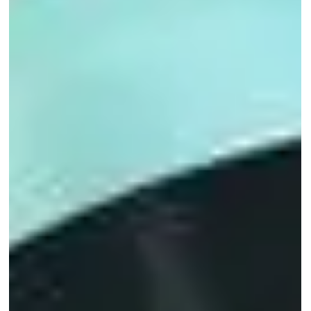
Emilie Vandevelde gaf in Lennik een lezing over de impact van
artificiële intelligentie op solidariteit en democratie, in het kader
van CTRL SHIFT DELETE. Ze pleitte voor sterk
burgerschapsonderwijs als essentieel wapen tegen autoritarisme
en digitale controle.