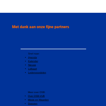
Vlaamse overheid verkoopt
Researchpark Zellik aan VUB voor
uitbouw innovatiecampus
Met dank aan onze fijne partners
Snel naar:
Agenda
Kalender
Nieuws
Lidkaart
Ledenvoordelen
​Meer over OSB:
Over OSB-VUB
Missie en Waarden
Statuten