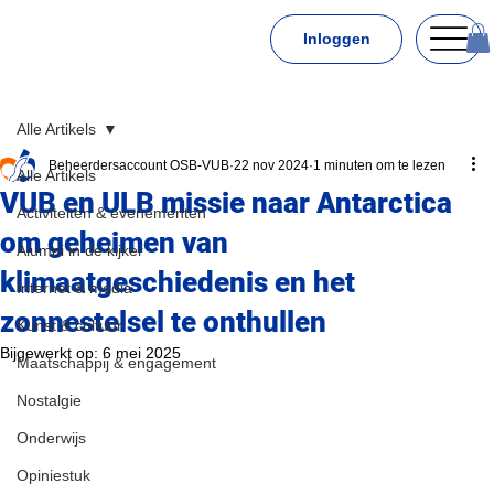
Inloggen
Alle Artikels
Beheerdersaccount OSB-VUB
22 nov 2024
1 minuten om te lezen
Alle Artikels
VUB en ULB missie naar Antarctica
Activiteiten & evenementen
om geheimen van
Alumni in de kijker
klimaatgeschiedenis en het
Internet & media
zonnestelsel te onthullen
Kunst & cultuur
Bijgewerkt op:
6 mei 2025
Maatschappij & engagement
Nostalgie
Onderwijs
Opiniestuk