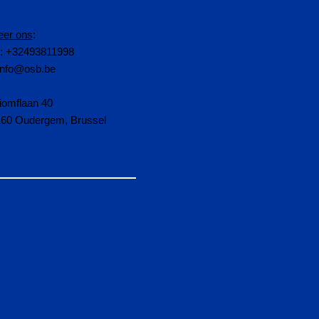
eer ons
:
n: +32493811998
info@osb.be
iomflaan 40
160 Oudergem, Brussel