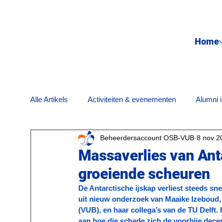
Home
Alle Artikels
Activiteiten & evenementen
Alumni i
Beheerdersaccount OSB-VUB
8 nov 2
Maatschappij & engagement
Nostalgie
On
Massaverlies van Anta
groeiende scheuren
Wetenschapsnieuws
De Antarctische ijskap verliest steeds sne
uit nieuw onderzoek van Maaike Izeboud, 
(VUB), en haar collega’s van de TU Delft. 
aan hoe die schade zich de voorbije dece