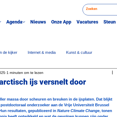
Agenda
Nieuws
Onze App
Vacatures
Steun
n de kijker
Internet & media
Kunst & cultuur
025
1 minuten om te lezen
derwijs
Opiniestuk
Prijsuitreiking
Sport
Quiz
rctisch ijs versnelt door
ller massa door scheuren en breuken in de ijsplaten. Dat blijkt 
postdoctoraal onderzoeker aan de Vrije Universiteit Brussel 
Hun resultaten, gepubliceerd in 
Nature Climate Change
, tonen 
nnia heeft ontwikkeld en wat de gevolgen kunnen zijn onder 