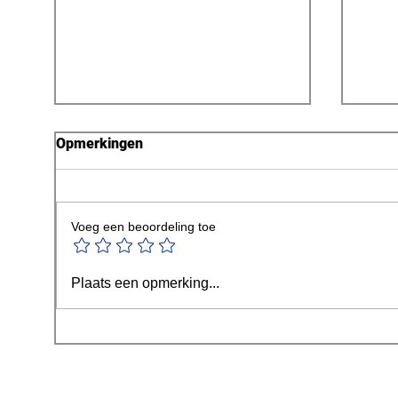
Opmerkingen
Voeg een beoordeling toe
VUB-onderzoek onthult
Vlaa
Plaats een opmerking...
ongeziene wereldwijde
Rese
verdwijntrend van gletsjers
VUB 
inno