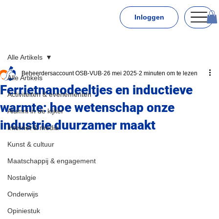
Inloggen
Alle Artikels
Beheerdersaccount OSB-VUB
26 mei 2025
2 minuten om te lezen
Alle Artikels
Ferrietnanodeeltjes en inductieve
Activiteiten & evenementen
warmte: hoe wetenschap onze
Alumni in de kijker
industrie duurzamer maakt
Internet & media
Kunst & cultuur
Maatschappij & engagement
Nostalgie
Onderwijs
Opiniestuk