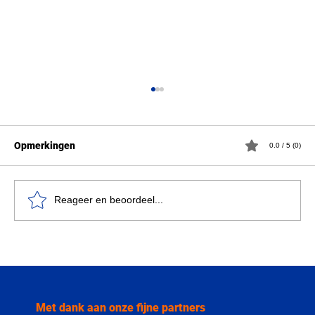
Opmerkingen
0.0 / 5 (0)
Reageer en beoordeel...
Vlaamse overheid verkoopt
Researchpark Zellik aan VUB voor
uitbouw innovatiecampus
Met dank aan onze fijne partners