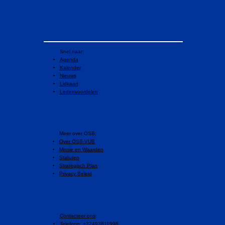
Snel naar:
Agenda
Kalender
Nieuws
Lidkaart
Ledenvoordelen
​Meer over OSB:
Over OSB-VUB
Missie en Waarden
Statuten
Strategisch Plan
Privacy Beleid
Contacteer ons
:
Telefoon: +32493811998