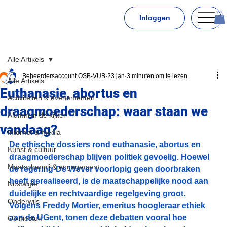
Inloggen
Alle Artikels
Beheerdersaccount OSB-VUB
23 jan
3 minuten om te lezen
Alle Artikels
Euthanasie, abortus en
Activiteiten & evenementen
draagmoederschap: waar staan we
Alumni in de kijker
vandaag?
Internet & media
De ethische dossiers rond euthanasie, abortus en 
Kunst & cultuur
draagmoederschap blijven politiek gevoelig. Hoewel 
Maatschappij & engagement
de regering-De Wever voorlopig geen doorbraken 
heeft gerealiseerd, is de maatschappelijke nood aan 
Nostalgie
duidelijke en rechtvaardige regelgeving groot. 
Onderwijs
Volgens Freddy Mortier, emeritus hoogleraar ethiek 
aan de UGent, tonen deze debatten vooral hoe 
Opiniestuk