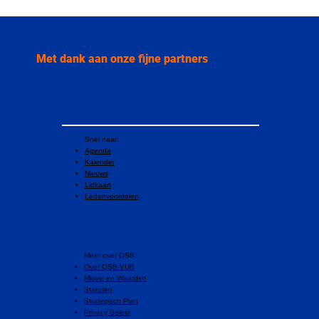
“Dit is een morele afgrond”: Francesca
Albanese over Palestina, macht en
internationale stilte
Met dank aan onze fijne partners
Snel naar:
Agenda
Kalender
Nieuws
Lidkaart
Ledenvoordelen
​Meer over OSB:
Over OSB-VUB
Missie en Waarden
Statuten
Strategisch Plan
Privacy Beleid