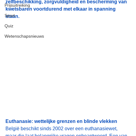
zelfbeschikking, zorgvuldigheid en bescherming van 
Prijsuitreiking
kwetsbaren voortdurend met elkaar in spanning 
Sport
staan.
Quiz
Wetenschapsnieuws
Euthanasie: wettelijke grenzen en blinde vlekken
België beschikt sinds 2002 over een euthanasiewet, 
maar die laat belangrijke vragen onbeantwoord. Een van 