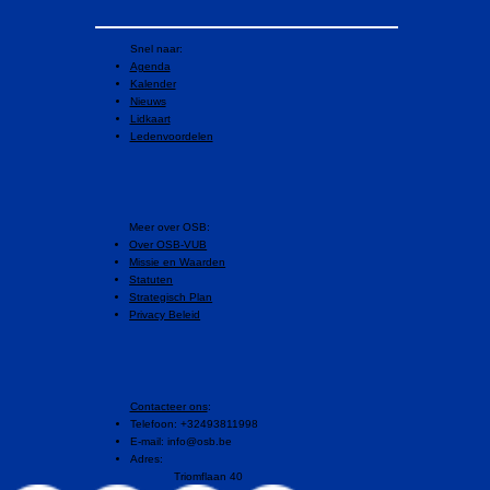
Snel naar:
Agenda
Kalender
Nieuws
Lidkaart
Ledenvoordelen
​Meer over OSB:
Over OSB-VUB
Missie en Waarden
Statuten
Strategisch Plan
Privacy Beleid
Contacteer ons
:
Telefoon: +32493811998
E-mail:
info@osb.be
Adres:
Triomflaan 40