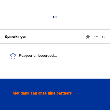
Opmerkingen
0.0 / 5 (0)
Reageer en beoordeel...
“Dit is een morele afgrond”: Francesca
Albanese over Palestina, macht en
internationale stilte
Met dank aan onze fijne partners