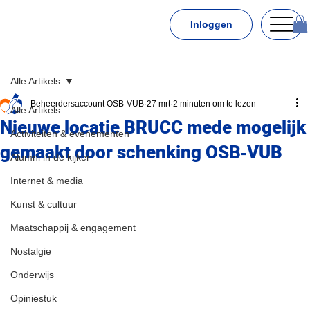
Inloggen
Alle Artikels
Beheerdersaccount OSB-VUB
27 mrt
2 minuten om te lezen
Alle Artikels
Nieuwe locatie BRUCC mede mogelijk
Activiteiten & evenementen
gemaakt door schenking OSB‑VUB
Alumni in de kijker
Internet & media
Kunst & cultuur
Maatschappij & engagement
Nostalgie
Onderwijs
Opiniestuk