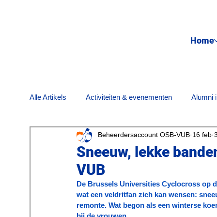
Home
Alle Artikels
Activiteiten & evenementen
Alumni i
Beheerdersaccount OSB-VUB
16 feb
Maatschappij & engagement
Nostalgie
On
Sneeuw, lekke banden
VUB
Wetenschapsnieuws
De Brussels Universities Cyclocross op de
wat een veldritfan zich kan wensen: sne
remonte. Wat begon als een winterse koer
bij de vrouwen.