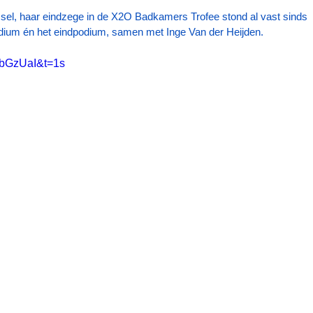
el, haar eindzege in de X2O Badkamers Trofee stond al vast sinds 
odium én het eindpodium, samen met Inge Van der Heijden.
tbGzUaI&t=1s