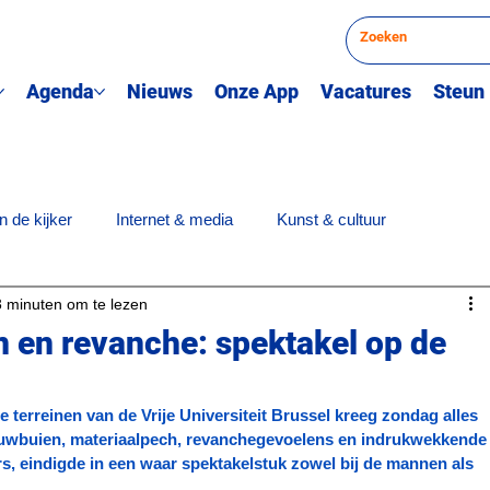
Agenda
Nieuws
Onze App
Vacatures
Steun
n de kijker
Internet & media
Kunst & cultuur
3 minuten om te lezen
derwijs
Opiniestuk
Prijsuitreiking
Sport
Quiz
 en revanche: spektakel op de
 terreinen van de Vrije Universiteit Brussel kreeg zondag alles 
euwbuien, materiaalpech, revanchegevoelens en indrukwekkende
s, eindigde in een waar spektakelstuk zowel bij de mannen als 