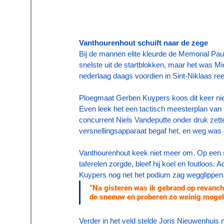
Vanthourenhout schuift naar de zege
Bij de mannen elite kleurde de Memorial Pau
snelste uit de startblokken, maar het was Mi
nederlaag daags voordien in Sint-Niklaas re
Ploegmaat Gerben Kuypers koos dit keer nie
Even leek het een tactisch meesterplan van
concurrent Niels Vandeputte onder druk zette
versnellingsapparaat begaf het, en weg was
Vanthourenhout keek niet meer om. Op een 
taferelen zorgde, bleef hij koel en foutloos.
Kuypers nog net het podium zag wegglippen
“Na gisteren was ik gebrand op revanch
de sneeuw en proberen zo weinig mogeli
Verder in het veld stelde Joris Nieuwenhuis 