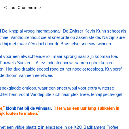
© Lars Crommelinck
l De Knop al vroeg internationaal. De Zwitser Kevin Kuhn schoot als 
chael Vanthourenhout die al snel orde op zaken stelde. Na zijn zure 
ed hij met maar één doel door de Brusselse sneeuw: winnen. 
t voor een afwachtende rol, maar sprong naar zijn kopman toe. 
 Pauwels Sauzen – Altez Industriebouw: samen optrekken en 
n. Het duo draaide soepel rond tot het noodlot toesloeg. Kuypers’ 
 de droom van een één-twee.
spekgladde omloop, waar een sneeuwbui voor extra winterse 
 Achter hem vocht Vandeputte zich naar plek twee, terwijl pechvogel 
.
e,”
 klonk het bij de winnaar.
 “Het was een uur lang sukkelen in 
jk fouten te maken.”
met een vijfde plaats zijn eindzege in de X2O Badkamers Trofee 