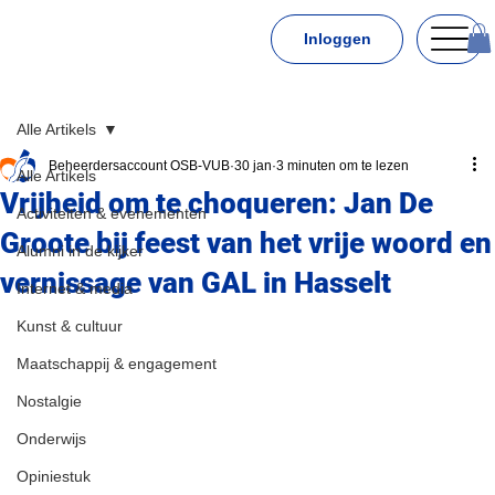
Inloggen
Alle Artikels
Beheerdersaccount OSB-VUB
30 jan
3 minuten om te lezen
Alle Artikels
Vrijheid om te choqueren: Jan De
Activiteiten & evenementen
Groote bij feest van het vrije woord en
Alumni in de kijker
vernissage van GAL in Hasselt
Internet & media
Kunst & cultuur
Maatschappij & engagement
Nostalgie
Onderwijs
Opiniestuk