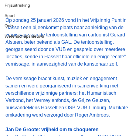
Prijsuitreiking
Sport
Op zondag 25 januari 2026 vond in het Vrijzinnig Punt in 
Quiz
Hasselt een bijeenkomst plaats naar aanleiding van de 
vernissage van de tentoonstelling van cartoonist Gerard 
Wetenschapsnieuws
Alsteen, beter bekend als GAL. De tentoonstelling, 
georganiseerd door de VUB en gespreid over meerdere 
locaties, kende in Hasselt haar officiële en enige “echte” 
vernissage, in aanwezigheid van de kunstenaar zelf.
De vernissage bracht kunst, muziek en engagement 
samen en werd georganiseerd in samenwerking met 
verschillende vrijzinnige partners: het Humanistisch 
Verbond, het Vermeylenfonds, de Grijze Geuzen, 
huisvandeMens Hasselt en OSB-VUB Limburg. Muzikale 
omkadering werd verzorgd door Roger Ambroos.
Jan De Groote: vrijheid om te choqueren