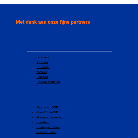
Met dank aan onze fijne partners
Snel naar:
Agenda
Kalender
Nieuws
Lidkaart
Ledenvoordelen
​Meer over OSB:
Over OSB-VUB
Missie en Waarden
Statuten
Strategisch Plan
Privacy Beleid