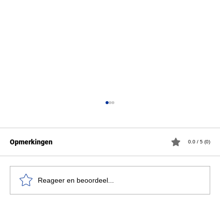
Opmerkingen
0.0 / 5 (0)
Rector op de Rooster
Reageer en beoordeel...