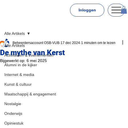
Inloggen
Alle Artikels
Beheerdersaccount OSB-VUB
17 dec 2024
1 minuten om te lezen
Alle Artikels
De mythe van Kerst
Activiteiten & evenementen
Bijgewerkt op:
6 mei 2025
Alumni in de kijker
Internet & media
Kunst & cultuur
Maatschappij & engagement
Nostalgie
Onderwijs
Opiniestuk