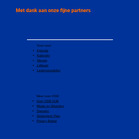
Met dank aan onze fijne partners
Snel naar:
Agenda
Kalender
Nieuws
Lidkaart
Ledenvoordelen
​Meer over OSB:
Over OSB-VUB
Missie en Waarden
Statuten
Strategisch Plan
Privacy Beleid