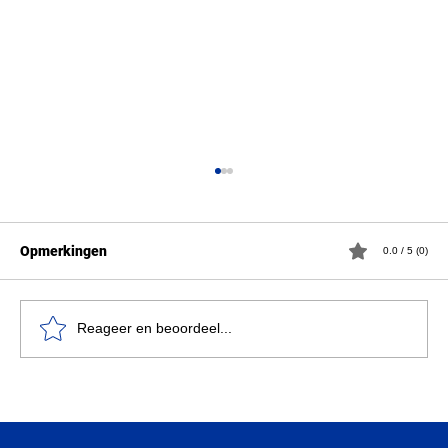
Opmerkingen
0.0 / 5 (0)
Reageer en beoordeel...
Technologie is maar zo wijs als de mens
die ze gebruikt