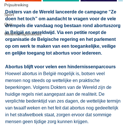
Prijsuitreiking
Dokters van de Wereld lanceerde de campagne “Ze 
Sport
doen het toch” om aandacht te vragen voor de vele 
Quiz
drempels die vandaag nog bestaan rond abortuszorg 
in België en wereldwijd. Via een petitie roept de 
Wetenschapsnieuws
organisatie de Belgische regering en het parlement 
op om werk te maken van een toegankelijke, veilige 
en gelijke toegang tot abortus voor iedereen. 
Abortus blijft voor velen een hindernissenparcours
Hoewel abortus in België mogelijk is, botsen veel 
mensen nog steeds op wettelijke en praktische 
beperkingen. Volgens Dokters van de Wereld zijn de 
huidige regels niet aangepast aan de realiteit. De 
verplichte bedenktijd van zes dagen, de wettelijke termijn 
van twaalf weken en het feit dat abortus nog gedeeltelijk 
in het strafwetboek staat, zorgen ervoor dat sommige 
mensen geen tijdige zorg kunnen krijgen.