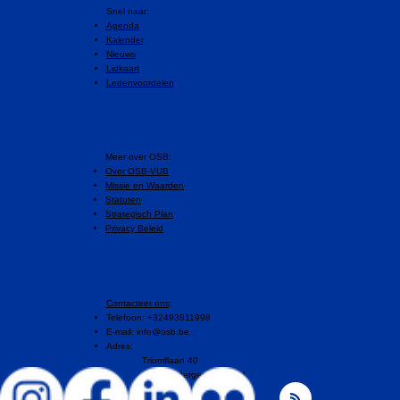
Snel naar:
Agenda
Kalender
Nieuws
Lidkaart
Ledenvoordelen
​Meer over OSB:
Over OSB-VUB
Missie en Waarden
Statuten
Strategisch Plan
Privacy Beleid
Contacteer ons
:
Telefoon: +32493811998
E-mail:
info@osb.be
Adres:
Triomflaan 40
1160 Oudergem, Brussel