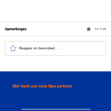
Opmerkingen
0.0 / 5 (0)
Reageer en beoordeel...
“Het recht om te beslissen” – Het verhaal van
Met dank aan onze fijne partners
gynaecologe Anne Verougstraete