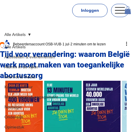
Inloggen
Alle Artikels
Beheerdersaccount OSB-VUB
1 jul
2 minuten om te lezen
Alle Artikels
Tijd voor verandering: waarom België
Activiteiten & evenementen
werk moet maken van toegankelijke
Alumni in de kijker
abortuszorg
Internet & media
Kunst & cultuur
Maatschappij & engagement
Nostalgie
Onderwijs
Opiniestuk