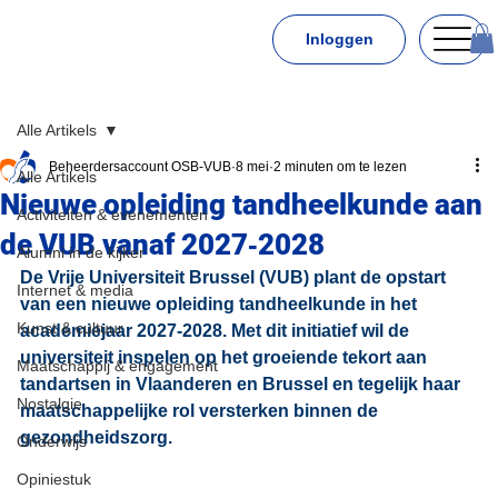
Inloggen
Alle Artikels
Beheerdersaccount OSB-VUB
8 mei
2 minuten om te lezen
Alle Artikels
Nieuwe opleiding tandheelkunde aan
Activiteiten & evenementen
de VUB vanaf 2027‑2028
Alumni in de kijker
De Vrije Universiteit Brussel (VUB) plant de opstart 
Internet & media
van een nieuwe opleiding tandheelkunde in het 
Kunst & cultuur
academiejaar 2027‑2028. Met dit initiatief wil de 
universiteit inspelen op het groeiende tekort aan 
Maatschappij & engagement
tandartsen in Vlaanderen en Brussel en tegelijk haar 
Nostalgie
maatschappelijke rol versterken binnen de 
gezondheidszorg.
Onderwijs
Opiniestuk