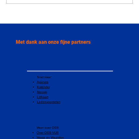
Jan Danckaert enige kandidaat bij VUB-
rectorverkiezing: “VUB moet pionierende
universiteit blijven”
Met dank aan onze fijne partners
Snel naar:
Agenda
Kalender
Nieuws
Lidkaart
Ledenvoordelen
​Meer over OSB:
Over OSB-VUB
Missie en Waarden