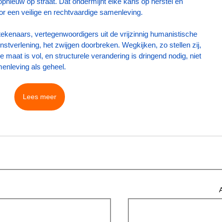
pnieuw op straat. Dat ondermijnt elke kans op herstel en 
 voor een veilige en rechtvaardige samenleving.
ekenaars, vertegenwoordigers uit de vrijzinnig humanistische 
nstverlening, het zwijgen doorbreken. Wegkijken, zo stellen zij, 
 maat is vol, en structurele verandering is dringend nodig, niet 
enleving als geheel.
Lees meer