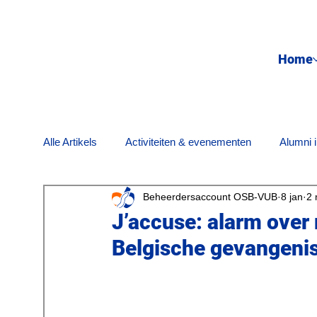
Home
Alle Artikels
Activiteiten & evenementen
Alumni i
Beheerdersaccount OSB-VUB
8 jan
2 
Maatschappij & engagement
Nostalgie
On
J’accuse: alarm over
Belgische gevangeni
Wetenschapsnieuws