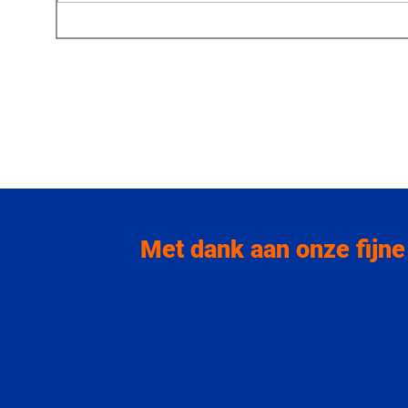
maken van toegankelijke
Pale
abortuszorg
inter
Met dank aan onze fijne