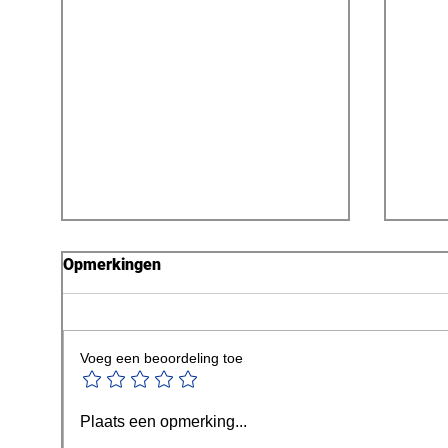
Opmerkingen
Voeg een beoordeling toe
Tijd voor verandering:
“Dit
Plaats een opmerking...
waarom België werk moet
Fran