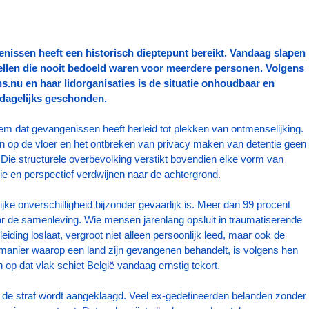
nissen heeft een historisch dieptepunt bereikt. Vandaag slapen 
ellen die nooit bedoeld waren voor meerdere personen. Volgens 
.nu en haar lidorganisaties is de situatie onhoudbaar en 
dagelijks geschonden.
em dat gevangenissen heeft herleid tot plekken van ontmenselijking. 
n op de vloer en het ontbreken van privacy maken van detentie geen 
Die structurele overbevolking verstikt bovendien elke vorm van 
tie en perspectief verdwijnen naar de achtergrond.
ke onverschilligheid bijzonder gevaarlijk is. Meer dan 99 procent 
ar de samenleving. Wie mensen jarenlang opsluit in traumatiserende 
ing loslaat, vergroot niet alleen persoonlijk leed, maar ook de 
 manier waarop een land zijn gevangenen behandelt, is volgens hen 
op dat vlak schiet België vandaag ernstig tekort.
 de straf wordt aangeklaagd. Veel ex-gedetineerden belanden zonder 