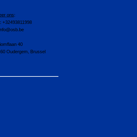
eer ons
:
n: +32493811998
info@osb.be
iomflaan 40
160 Oudergem, Brussel