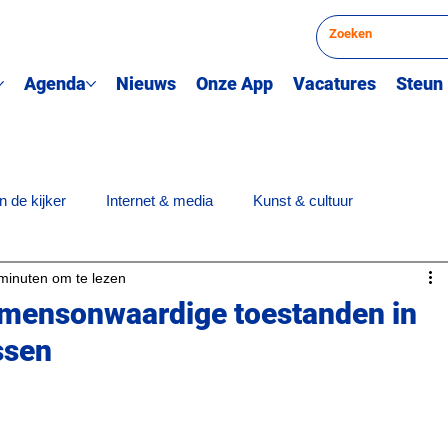
Agenda
Nieuws
Onze App
Vacatures
Steun
n de kijker
Internet & media
Kunst & cultuur
minuten om te lezen
derwijs
Opiniestuk
Prijsuitreiking
Sport
Quiz
 mensonwaardige toestanden in
ssen