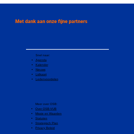
Met dank aan onze fijne partners
Snel naar:
Agenda
Kalender
Nieuws
Lidkaart
Ledenvoordelen
​Meer over OSB:
Over OSB-VUB
Missie en Waarden
Statuten
Strategisch Plan
Privacy Beleid