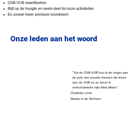
OSB-VUB newsflashes
Blijf op de hoogte en neem deel tot onze activiteiten
En zoveel meer premium voordelen!
Onze leden aan het woord
"Via de OSB-VUB hou ik de vinger aan
de pols met actuele thema's die leven
aan de VUB en zo steun ik
onrechtstreeks mijn Alma Mater."
Charlotte Lerat
Master in de Rechten