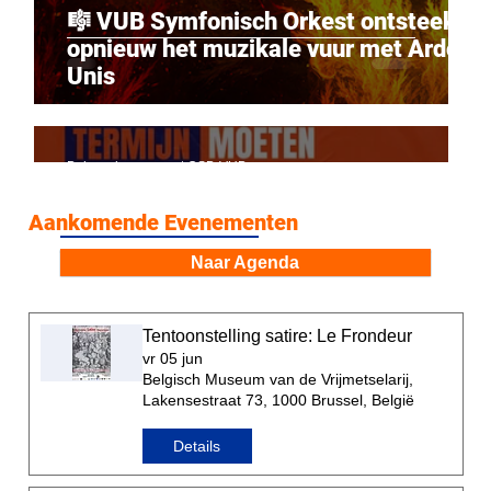
🎼 VUB Symfonisch Orkest ontsteekt
opnieuw het muzikale vuur met Ardor
Unis
Beheerdersaccount OSB-VUB
1 jul
Aankomende Evenementen
Naar Agenda
Tentoonstelling satire: Le Frondeur
vr 05 jun
Belgisch Museum van de Vrijmetselarij,
Lakensestraat 73, 1000 Brussel, België
Details
Tijd voor verandering: waarom België
werk moet maken van toegankelijke