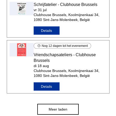
abortuszorg
Schrijfatelier - Clubhouse Brussels
vr 31 jul
Clubhouse Brussels, Koolmijnenkaai 34,
1080 Sint-Jans-Molenbeek, België
Beheerdersaccount OSB-VUB
Details
17 jun
Nog 12 dagen tot het evenement
Vriendschapsateliers - Clubhouse
Brussels
di 18 aug
Clubhouse Brussels, Koolmijnenkaai 34,
1080 Sint-Jans-Molenbeek, België
Details
Boeklancering zet architect Willy Van
Der Meeren opnieuw in de kijker
Meer laden