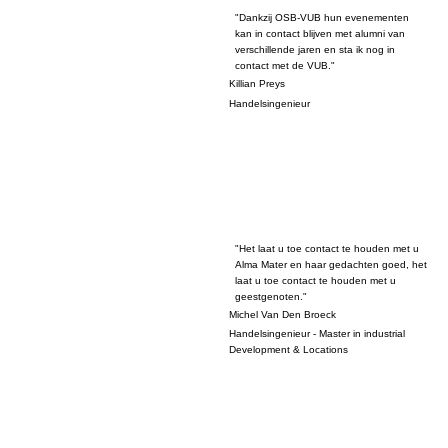
"Dankzij OSB-VUB hun evenementen
kan in contact blijven met alumni van
verschillende jaren en sta ik nog in
contact met de VUB."
Killian Preys
Handelsingenieur
"Het laat u toe contact te houden met u
Alma Mater en haar gedachten goed, het
laat u toe contact te houden met u
geestgenoten."
Michel Van Den Broeck
Handelsingenieur - Master in industrial
Development & Locations