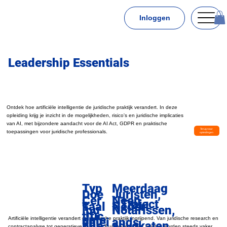
Inloggen
Leadership Essentials
Ontdek hoe artificiële intelligentie de juridische praktijk verandert. In deze
opleiding krijg je inzicht in de mogelijkheden, risico's en juridische implicaties
van AI, met bijzondere aandacht voor de AI Act, GDPR en praktische
Terug naar
toepassingen voor juridische professionals.
opleidingen
Typ
Meerdaag
Doe
Juristen,
Neen
Cer
e
s Traject
Taal
Nederl
lpu
Notarissen,
tific
ople
oplei
ands
Artificiële intelligentie verandert de juridische praktijk ingrijpend. Van juridische research en
blie
advokaten,
contractanalyse tot generatieve AI en de Europese AI Act: juristen worden steeds vaker