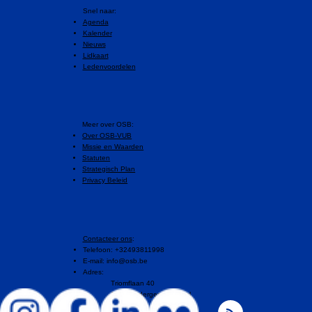
Snel naar:
Agenda
Kalender
Nieuws
Lidkaart
Ledenvoordelen
​Meer over OSB:
Over OSB-VUB
Missie en Waarden
Statuten
Strategisch Plan
Privacy Beleid
Contacteer ons
:
Telefoon: +32493811998
E-mail:
info@osb.be
Adres:
Triomflaan 40
1160 Oudergem, Brussel