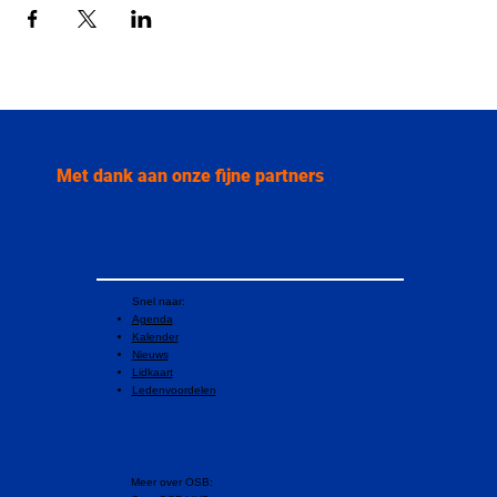
Met dank aan onze fijne partners
Snel naar:
Agenda
Kalender
Nieuws
Lidkaart
Ledenvoordelen
​Meer over OSB: