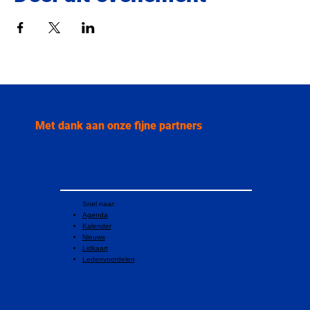
Met dank aan onze fijne partners
Snel naar:
Agenda
Kalender
Nieuws
Lidkaart
Ledenvoordelen