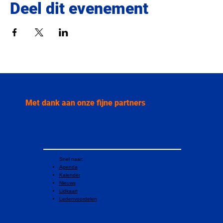
Deel dit evenement
Met dank aan onze fijne partners
Snel naar:
Agenda
Kalender
Nieuws
Lidkaart
Ledenvoordelen