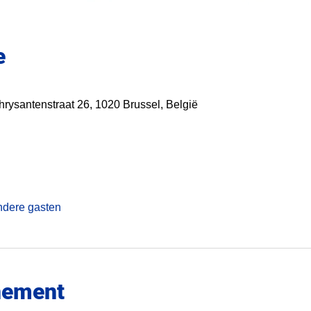
e
rysantenstraat 26, 1020 Brussel, België
ndere gasten
nement