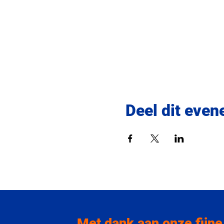
Deel dit eve
Met dank aan onze fijne