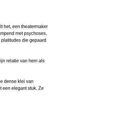
lt het, een theatermaker 
 kampend met psychoses, 
platitudes die gepaard 
jn relatie van hem als 
e dense klei van 
t een elegant stuk. Ze 