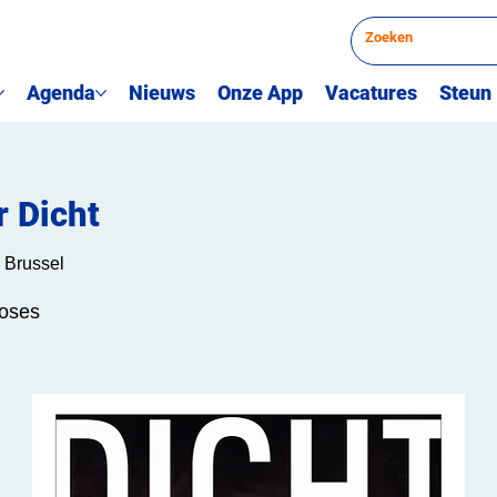
Agenda
Nieuws
Onze App
Vacatures
Steun
 Dicht
 Brussel
hoses