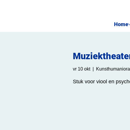
Home
Muziektheater
vr 10 okt
  |  
Kunsthumaniora
Stuk voor viool en psyc