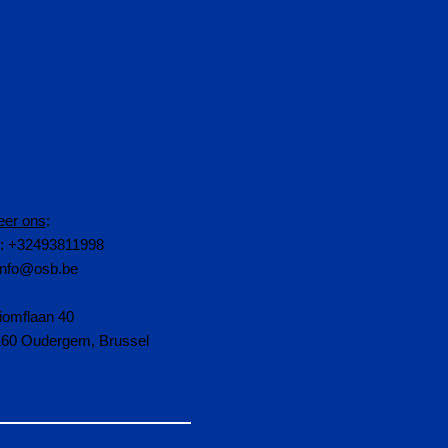
eer ons
:
n: +32493811998
info@osb.be
iomflaan 40
160 Oudergem, Brussel