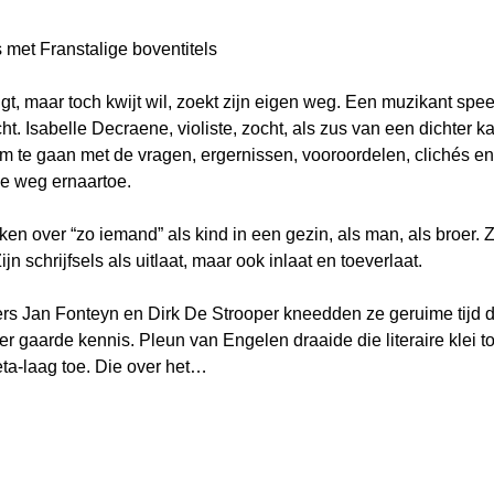
met Franstalige boventitels 
jgt, maar toch kwijt wil, zoekt zijn eigen weg. Een muzikant spee
cht. Isabelle Decraene, violiste, zocht, als zus van een dichter
 te gaan met de vragen, ergernissen, vooroordelen, clichés en 
e weg ernaartoe. 
n over “zo iemand” als kind in een gezin, als man, als broer. Zi
jn schrijfsels als uitlaat, maar ook inlaat en toeverlaat. 
 Jan Fonteyn en Dirk De Strooper kneedden ze geruime tijd d
r gaarde kennis. Pleun van Engelen draaide die literaire klei to
eta-laag toe. Die over het…