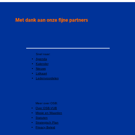
Met dank aan onze fijne partners
Snel naar:
Agenda
Kalender
Nieuws
Lidkaart
Ledenvoordelen
​Meer over OSB:
Over OSB-VUB
Missie en Waarden
Statuten
Strategisch Plan
Privacy Beleid