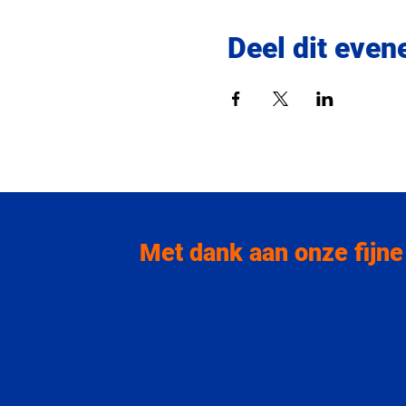
Deel dit eve
Met dank aan onze fijne