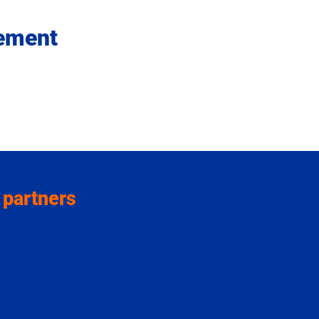
nement
 partners