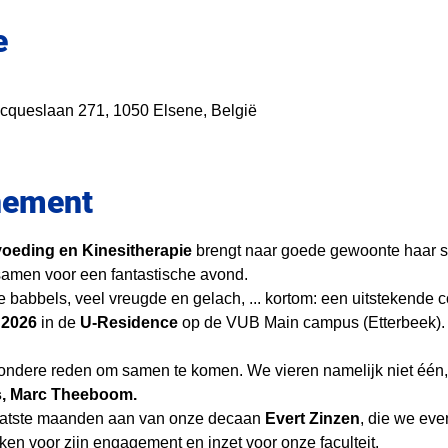
e
acqueslaan 271, 1050 Elsene, België
nement
voeding en Kinesitherapie
 brengt naar goede gewoonte haar s
amen voor een fantastische avond.
ge babbels, veel vreugde en gelach, ... kortom: een uitstekende 
 2026 
in de 
U-Residence
 op de VUB Main campus (Etterbeek).
ondere reden om samen te komen. We vieren namelijk niet één, 
ys, Marc Theeboom.
aatste maanden aan van onze decaan 
Evert Zinzen
, die we eve
en voor zijn engagement en inzet voor onze faculteit.