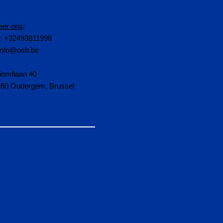
eer ons
:
n: +32493811998
info@osb.be
iomflaan 40
160 Oudergem, Brussel