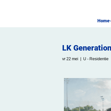
Home
LK Generatio
vr 22 mei
  |  
U - Residentie