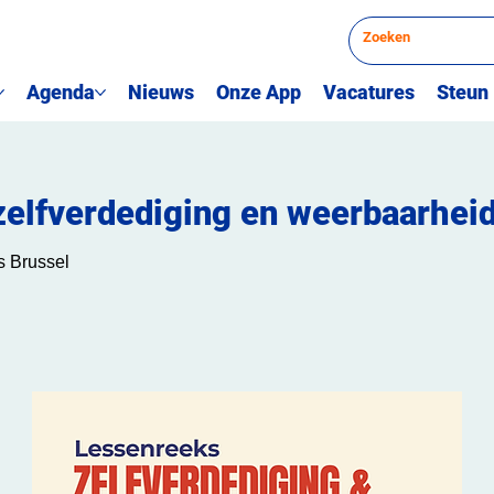
Agenda
Nieuws
Onze App
Vacatures
Steun
elfverdediging en weerbaarhei
 Brussel