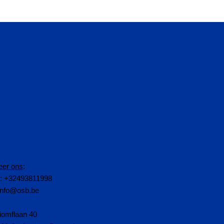
eer ons
:
n: +32493811998
info@osb.be
iomflaan 40