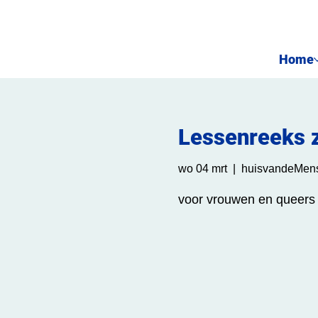
Home
Lessenreeks z
wo 04 mrt
  |  
huisvandeMens
voor vrouwen en queers