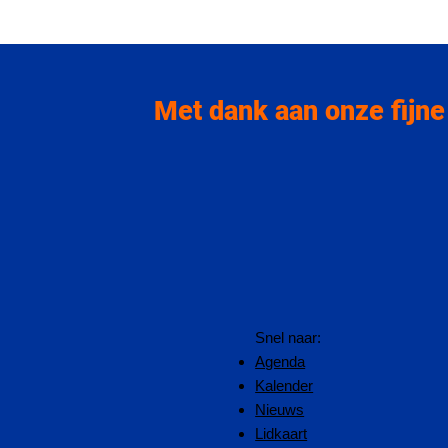
Met dank aan onze fijne
Snel naar:
Agenda
Kalender
Nieuws
Lidkaart