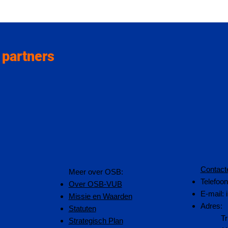
 partners
Contact
​Meer over OSB:
Telefoo
Over OSB-VUB
E-mail:
Missie en Waarden
Adres:
Statuten
Tr
Strategisch Plan