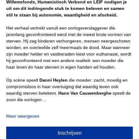
Willemsfonds, Humanistisch Verbond en LEIF nodigen je 
uit om dit indringende stuk te komen beleven en samen 
stil te staan bij autonomie, waardigheid en afscheid.
Het verhaal vertrekt vanuit een oorlogsverslaggever die 
jarenlang geconfronteerd werd met de meest brute vormen van 
sterven. Hij zag kinderen verhongeren, mensen neergeschoten 
worden, en overleefde zelf meermaals de dood. Maar wanneer 
zijn moeder helder en vastberaden kiest voor euthanasie, wordt 
hij geconfronteerd met een andere realiteit: een moeder die 
haar leven én haar sterven in eigen handen wil houden.
Op scène speelt 
Danni Heylen
 die moeder: zacht, moedig en 
compromisloos in haar overtuiging dat waardig leven ook 
waardig sterven betekent. 
Hans Van Cauwenberghe
 speelt de 
zoon die oorlogen…
Meer weergeven
Inschrijven