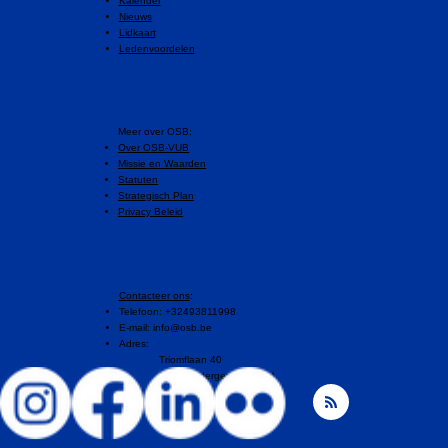
Kalender
Nieuws
Lidkaart
Ledenvoordelen
​Meer over OSB:
Over OSB-VUB
Missie en Waarden
Statuten
Strategisch Plan
Privacy Beleid
Contacteer ons
:
Telefoon: +32493811998
E-mail:
info@osb.be
Adres:
Triomflaan 40
1160 Oudergem, Brussel