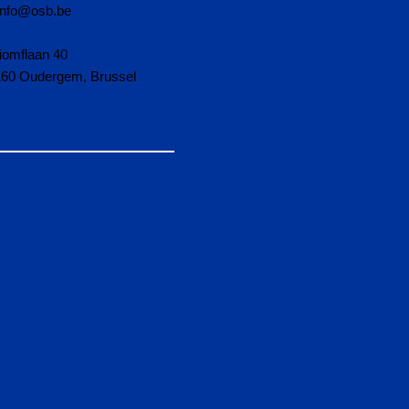
info@osb.be
iomflaan 40
160 Oudergem, Brussel