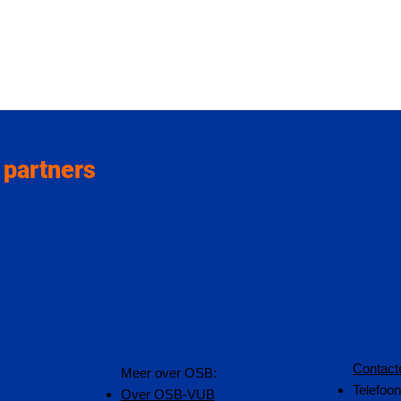
 partners
Contact
​Meer over OSB:
Telefoo
Over OSB-VUB