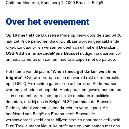
Château Moderne, Kunstberg 1, 1000 Brussel, België
Over het evenement
Op 
16 mei
 trekt de Brusselse Pride opnieuw door de stad. Al 30 
jaar zet Pride personen die onzichtbaar worden gemaakt in de 
kijker. En daar willen wij samen deel van uitmaken! 
Dwaalzin, 
OSB-VUB en huisvandeMens Brussel
 nodigen je daarom vol 
enthousiasme uit om samen mee te stappen met de parade.
Het thema van dit jaar is “
When times get darker, we shine 
brighter
“. Overal in Europa en in de wereld rukt extreemrechts 
op. LGBTQIA+-rechten gaan er op achteruit en Pride-marsen 
worden verboden of beperkt. Haatspraak en geweld nemen toe 
— in de openbare ruimte, op sociale media en in politieke 
debatten, ook bij ons in België. Al 30 jaar staat de Brussels 
Pride symbool voor strijd, veerkracht en vooruitgang. Als 
hoofdstad van België en Europa heeft Brussel de 
verantwoordelijkheid om te blijven streven naar meer gelijkheid.
Dus: Trek je meest kleurrijke outfit aan en kom samen met ons 