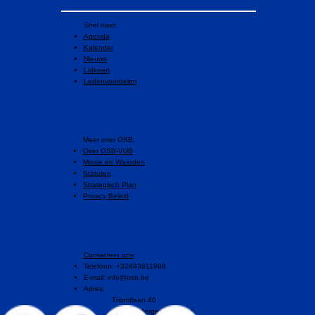
Snel naar:
Agenda
Kalender
Nieuws
Lidkaart
Ledenvoordelen
​Meer over OSB:
Over OSB-VUB
Missie en Waarden
Statuten
Strategisch Plan
Privacy Beleid
Contacteer ons
:
Telefoon: +32493811998
E-mail:
info@osb.be
Adres:
Triomflaan 40
1160 Oudergem, Brussel