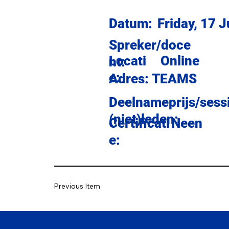
Datum:
Friday, 17 
Spreker/doce
Locati
Online
nt:
e:
Adres:
TEAMS
Deelnameprijs/sess
(niet)leden:
Certificati
Neen
e:
Previous Item