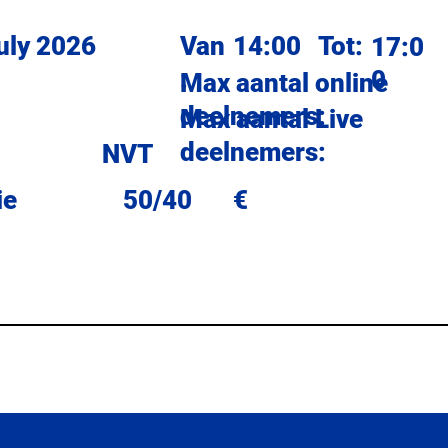
July 2026
Van
14:00
Tot:
17:0
:
0
Max aantal online
deelnemers:
Max aantal Live
deelnemers:
NVT
ie
50/40
€