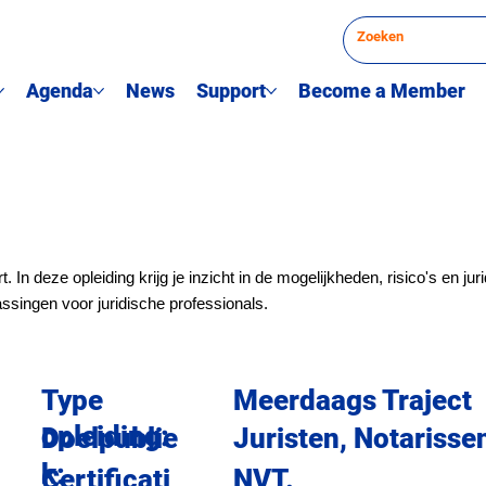
Agenda
News
Support
Become a Member
rt. In deze opleiding krijg je inzicht in de mogelijkheden, risico's en ju
ssingen voor juridische professionals.
Type
Meerdaags Traject
opleiding:
Juristen, Notarisse
Doelpublie
k:
NVT.
Certificati