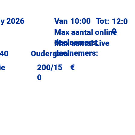
ly 2026
Van
10:00
Tot:
12:0
:
0
Max aantal online
deelnemers:
Max aantal Live
deelnemers:
 40
Oudergem
ie
200/15
€
0