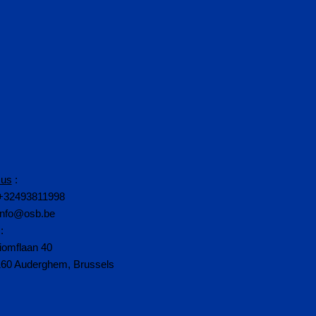
 us
:
+32493811998
info@osb.be
:
iomflaan 40
160 Auderghem, Brussels