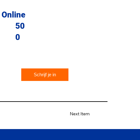
Online
50
0
Schrijf je in
Next Item