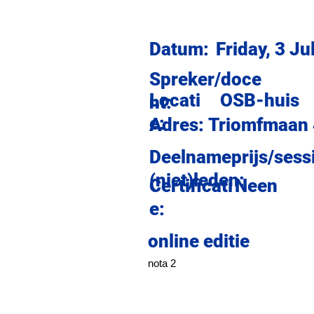
Datum:
Friday, 3 Ju
Spreker/doce
Locati
OSB-huis
nt:
e:
Adres:
Triomfmaan
Deelnameprijs/sess
(niet)leden:
Certificati
Neen
e:
online editie
nota 2