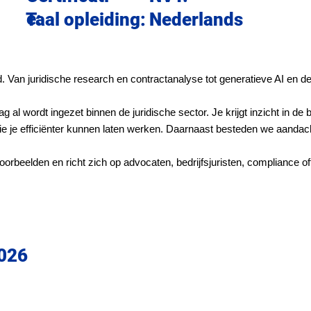
e:
Nederlands
Taal opleiding:
ijpend. Van juridische research en contractanalyse tot generatieve AI e
g al wordt ingezet binnen de juridische sector. Je krijgt inzicht in de 
ie je efficiënter kunnen laten werken. Daarnaast besteden we aandac
orbeelden en richt zich op advocaten, bedrijfsjuristen, compliance of
2026