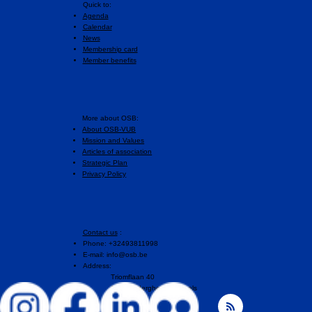
Quick to:
Agenda
Calendar
News
Membership card
Member benefits
More about OSB:
About OSB-VUB
Mission and Values
Articles of association
Strategic Plan
Privacy Policy
Contact us
:
Phone: +32493811998
E-mail:
info@osb.be
Address:
Triomflaan 40
1160 Auderghem, Brussels