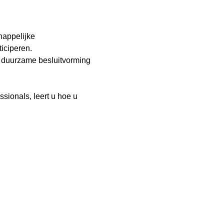
happelijke 
iciperen.
, duurzame besluitvorming 
sionals, leert u hoe u 