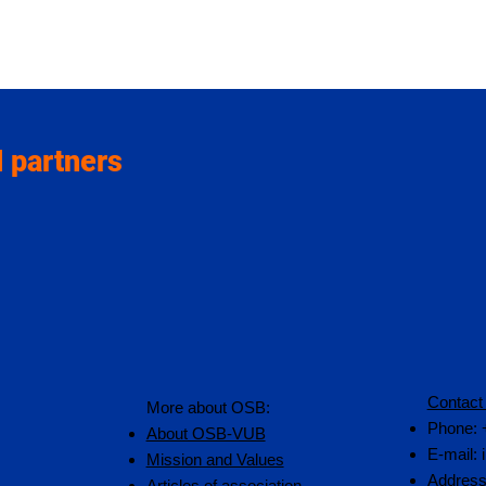
 partners
Contact
More about OSB:
Phone: 
About OSB-VUB
E-mail:
Mission and Values
Address
Articles of association