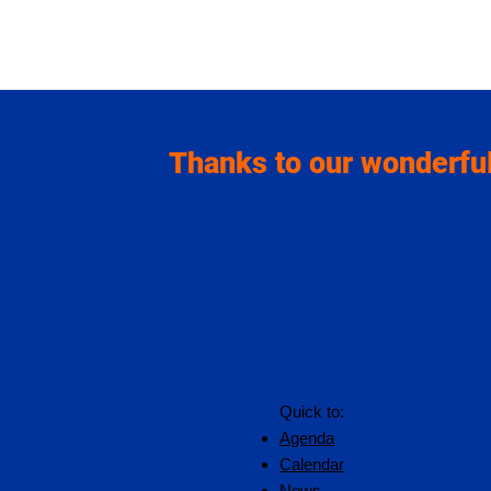
Thanks to our wonderful
Quick to:
Agenda
Calendar
News