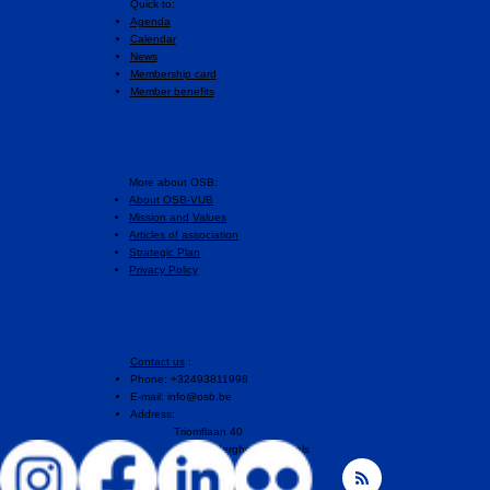
Quick to:
Agenda
Calendar
News
Membership card
Member benefits
More about OSB:
About OSB-VUB
Mission and Values
Articles of association
Strategic Plan
Privacy Policy
Contact us
:
Phone: +32493811998
E-mail:
info@osb.be
Address:
Triomflaan 40
1160 Auderghem, Brussels