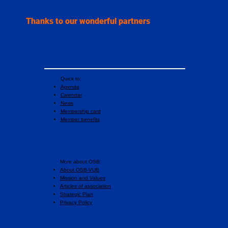
Thanks to our wonderful partners
Quick to:
Agenda
Calendar
News
Membership card
Member benefits
More about OSB:
About OSB-VUB
Mission and Values
Articles of association
Strategic Plan
Privacy Policy