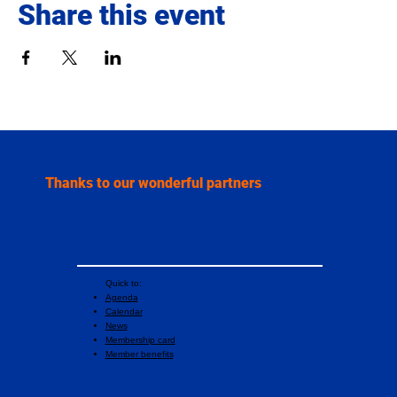
Share this event
Thanks to our wonderful partners
Quick to:
Agenda
Calendar
News
Membership card
Member benefits