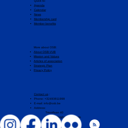
Quick to:
Agenda
Calendar
News
Membership card
Member benefits
More about OSB:
About OSB-VUB
Mission and Values
Articles of association
Strategic Plan
Privacy Policy
Contact us
:
Phone: +32493811998
E-mail:
info@osb.be
Address:
Triomflaan 40
1160 Auderghem, Brussels