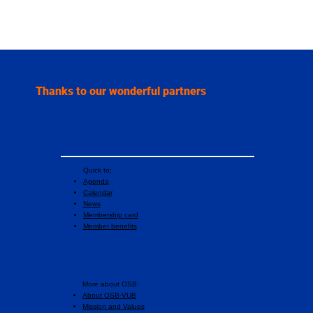
Thanks to our wonderful partners
Quick to:
Agenda
Calendar
News
Membership card
Member benefits
More about OSB:
About OSB-VUB
Mission and Values