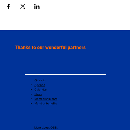
Thanks to our wonderful partners
Quick to:
Agenda
Calendar
News
Membership card
Member benefits
More about OSB: