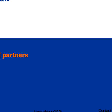
 partners
Contact
More about OSB: