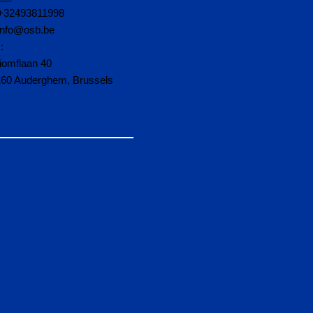
+32493811998
info@osb.be
:
iomflaan 40
160 Auderghem, Brussels