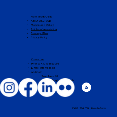
More about OSB:
About OSB-VUB
Mission and Values
Articles of association
Strategic Plan
Privacy Policy
Contact us
:
Phone: +32493811998
E-mail:
info@osb.be
Address:
Triomflaan 40
1160 Auderghem, Brussels
© 2035 • OSB-VUB - Brussels Alumni