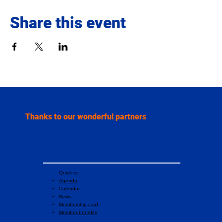
Share this event
Thanks to our wonderful partners
Quick to:
Agenda
Calendar
News
Membership card
Member benefits