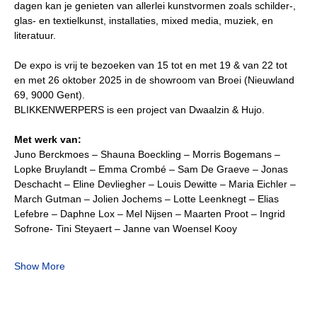
dagen kan je genieten van allerlei kunstvormen zoals schilder-, 
glas- en textielkunst, installaties, mixed media, muziek, en 
literatuur.
De expo is vrij te bezoeken van 15 tot en met 19 & van 22 tot 
en met 26 oktober 2025 in de showroom van Broei (Nieuwland 
69, 9000 Gent).
BLIKKENWERPERS is een project van Dwaalzin & Hujo.
Met werk van:
Juno Berckmoes – Shauna Boeckling – Morris Bogemans – 
Lopke Bruylandt – Emma Crombé – Sam De Graeve – Jonas 
Deschacht – Eline Devliegher – Louis Dewitte – Maria Eichler – 
March Gutman – Jolien Jochems – Lotte Leenknegt – Elias 
Lefebre – Daphne Lox – Mel Nijsen – Maarten Proot – Ingrid 
Sofrone- Tini Steyaert – Janne van Woensel Kooy
Show More