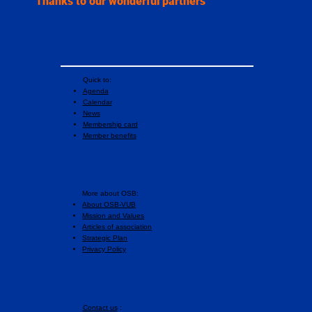
Thanks to our wonderful partners
Quick to:
Agenda
Calendar
News
Membership card
Member benefits
More about OSB:
About OSB-VUB
Mission and Values
Articles of association
Strategic Plan
Privacy Policy
Contact us
: