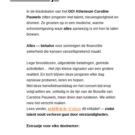
In de klaslokalen van het
GO! Atheneum Caroline
Pauwels
zitten jongeren met talent, nieuwsgierigheid en
dromen. Ze groeien op in een moderne, warme
schoolomgeving waar
alles
aanwezig is om hen te laten
bloeien.
Alles — behalve
voor sommigen de financiële
zekerheid die kansen vanzelfsprekend maakt.
Lege brooddozen, uitgestelde betalingen, gemiste
activiteiten… Het zijn kleine signalen van een grotere
realiteit. En toch blijven deze jongeren elke dag
opnieuw proberen, leren en hopen.
Met deze benefietnamiddag en het concert dat erop
volgt willen we, volledig in de lijn van de filosofie van
Caroline Pauwels, meer doen dan luisteren. We willen
mee het verschil maken.
Lees verder,
schrijf je in
,
of steun
dit initiatief —
zodat
talent nooit verloren gaat door omstandigheden.
Extraatje voor elke deelnemer: