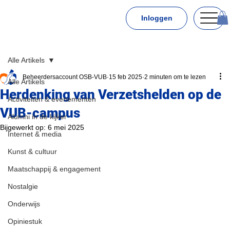
Inloggen
Alle Artikels
Beheerdersaccount OSB-VUB
15 feb 2025
2 minuten om te lezen
Alle Artikels
Herdenking van Verzetshelden op de
Activiteiten & evenementen
VUB-campus
Alumni in de kijker
Bijgewerkt op:
6 mei 2025
Internet & media
Kunst & cultuur
Maatschappij & engagement
Nostalgie
Onderwijs
Opiniestuk