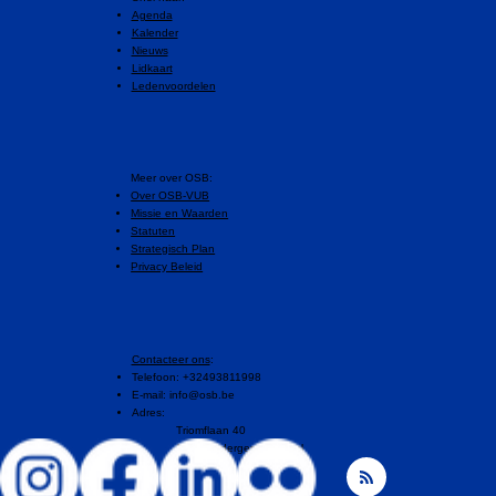
Agenda
Kalender
Nieuws
Lidkaart
Ledenvoordelen
​Meer over OSB:
Over OSB-VUB
Missie en Waarden
Statuten
Strategisch Plan
Privacy Beleid
Contacteer ons
:
Telefoon: +32493811998
E-mail:
info@osb.be
Adres:
Triomflaan 40
1160 Oudergem, Brussel