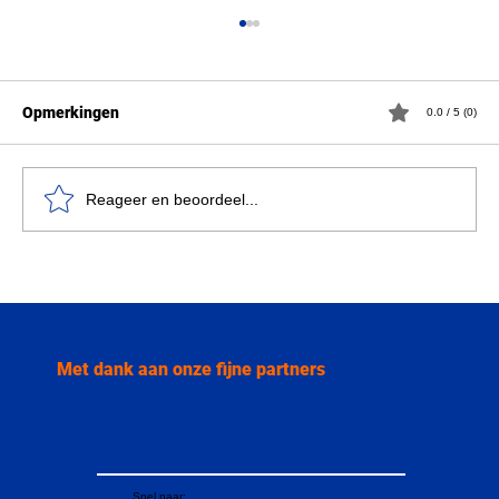
Opmerkingen
0.0 / 5 (0)
Reageer en beoordeel...
“Dit is een morele afgrond”: Francesca
Albanese over Palestina, macht en
internationale stilte
Met dank aan onze fijne partners
Snel naar: