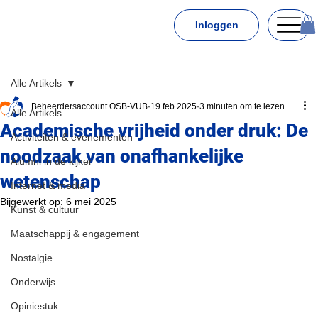
Inloggen
Alle Artikels
Beheerdersaccount OSB-VUB
19 feb 2025
3 minuten om te lezen
Alle Artikels
Academische vrijheid onder druk: De
Activiteiten & evenementen
noodzaak van onafhankelijke
Alumni in de kijker
wetenschap
Internet & media
Bijgewerkt op:
6 mei 2025
Kunst & cultuur
Maatschappij & engagement
Nostalgie
Onderwijs
Opiniestuk