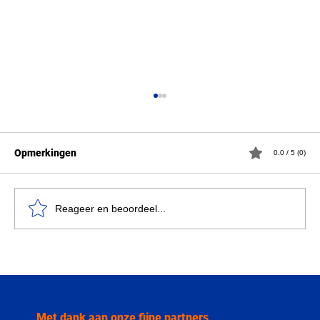
Opmerkingen
0.0 / 5 (0)
Reageer en beoordeel...
Technologie is maar zo wijs als de mens
die ze gebruikt
Met dank aan onze fijne partners