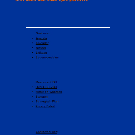
Snel naar:
Agenda
Kalender
Nieuws
Lidkaart
Ledenvoordelen
​Meer over OSB:
Over OSB-VUB
Missie en Waarden
Statuten
Strategisch Plan
Privacy Beleid
Contacteer ons
: