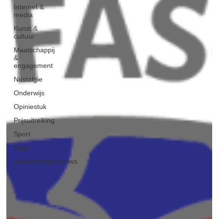
Internet &
media
Kunst &
cultuur
Maatschappij
&
engagement
Nostalgie
Onderwijs
Opiniestuk
Prijsuitreiking
Sport
Quiz
Wetenschapsnieuws