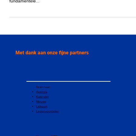
Tijdens St.-Vé 2024 hield onze voorzitter, Jan De Groote, een
krachtige toespraak op het Stadhuis van Brussel over de
fundamentele...
Met dank aan onze fijne partners
Snel naar:
Agenda
Kalender
Nieuws
Lidkaart
Ledenvoordelen