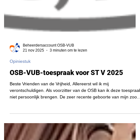
Beheerdersaccount OSB-VUB
21 nov 2025
3 minuten om te lezen
Opiniestuk
OSB-VUB-toespraak voor ST V 2025
Beste Vrienden van de Vrijheid, Allereerst wil ik mij
verontschuldigen. Als voorzitter van de OSB kan ik deze toespraa
niet persoonlijk brengen. De zeer recente geboorte van mijn zoon
betekent dat ik dit jaar St V vier tussen de luiers en de flesjes. Dit
geeft mij echter de gelegenheid om de nauwe banden tussen de
UAE en de OSB – tussen Franstalige en Nederlandstalige
Brusselaars – te benadrukken. De OSB heeft er vandaag voor