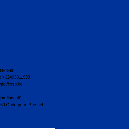
eer ons
:
n: +32493811998
info@osb.be
iomflaan 40
160 Oudergem, Brussel