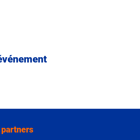
 événement
 partners