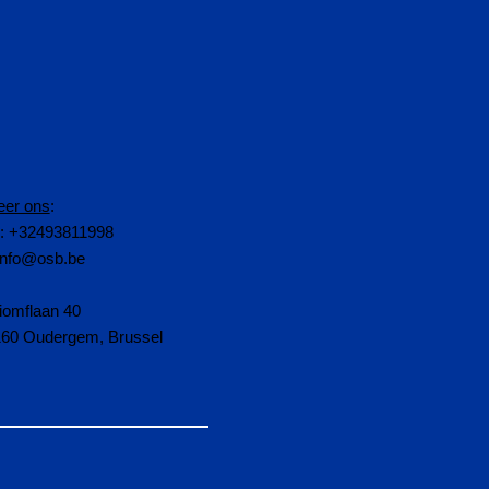
eer ons
:
n: +32493811998
info@osb.be
iomflaan 40
160 Oudergem, Brussel