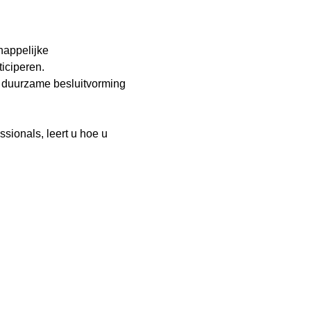
happelijke 
iciperen.
, duurzame besluitvorming 
sionals, leert u hoe u 