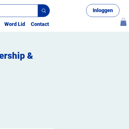
Inloggen
Word Lid
Contact
ership &