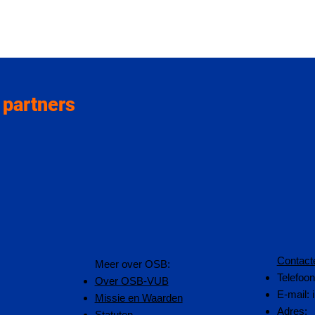
 partners
Contact
​Meer over OSB:
Telefoo
Over OSB-VUB
E-mail:
Missie en Waarden
Adres:
Statuten