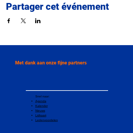
Partager cet événement
Met dank aan onze fijne partners
Snel naar:
Agenda
Kalender
Nieuws
Lidkaart
Ledenvoordelen