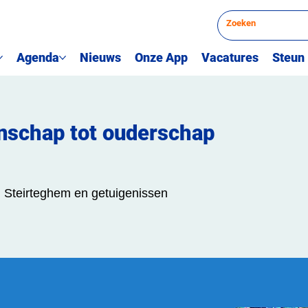
Agenda
Nieuws
Onze App
Vacatures
Steun
nschap tot ouderschap
 Steirteghem en getuigenissen