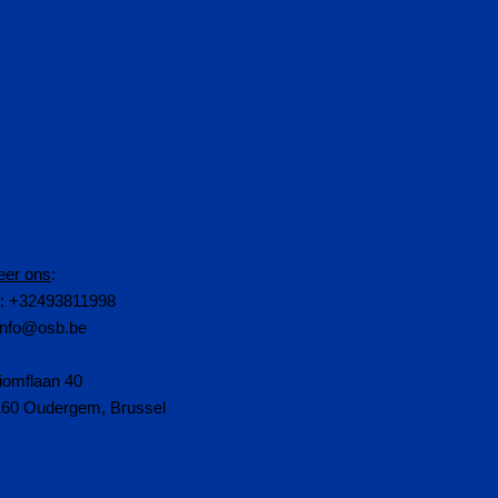
eer ons
:
n: +32493811998
info@osb.be
iomflaan 40
160 Oudergem, Brussel