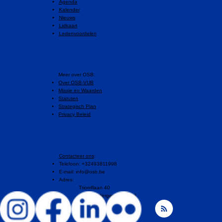
Agenda
Kalender
Nieuws
Lidkaart
Ledenvoordelen
​Meer over OSB:
Over OSB-VUB
Missie en Waarden
Statuten
Strategisch Plan
Privacy Beleid
Contacteer ons
:
Telefoon: +32493811998
E-mail:
info@osb.be
Adres:
Triomflaan 40
1160 Oudergem, Brussel