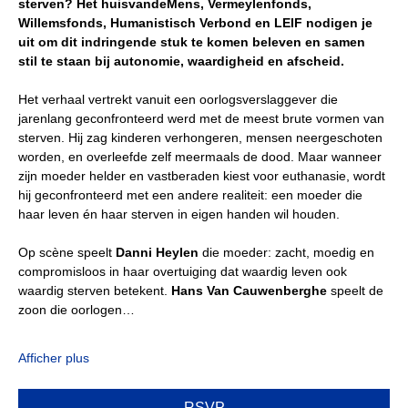
sterven? Het huisvandeMens, Vermeylenfonds, 
Willemsfonds, Humanistisch Verbond en LEIF nodigen je 
uit om dit indringende stuk te komen beleven en samen 
stil te staan bij autonomie, waardigheid en afscheid.
Het verhaal vertrekt vanuit een oorlogsverslaggever die 
jarenlang geconfronteerd werd met de meest brute vormen van 
sterven. Hij zag kinderen verhongeren, mensen neergeschoten 
worden, en overleefde zelf meermaals de dood. Maar wanneer 
zijn moeder helder en vastberaden kiest voor euthanasie, wordt 
hij geconfronteerd met een andere realiteit: een moeder die 
haar leven én haar sterven in eigen handen wil houden.
Op scène speelt 
Danni Heylen
 die moeder: zacht, moedig en 
compromisloos in haar overtuiging dat waardig leven ook 
waardig sterven betekent. 
Hans Van Cauwenberghe
 speelt de 
zoon die oorlogen…
Afficher plus
RSVP