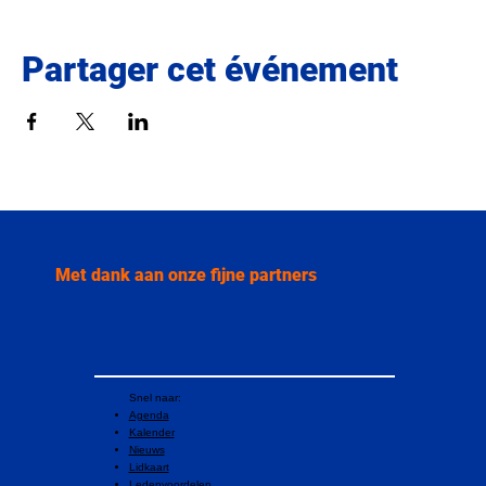
Partager cet événement
Met dank aan onze fijne partners
Snel naar:
Agenda
Kalender
Nieuws
Lidkaart
Ledenvoordelen