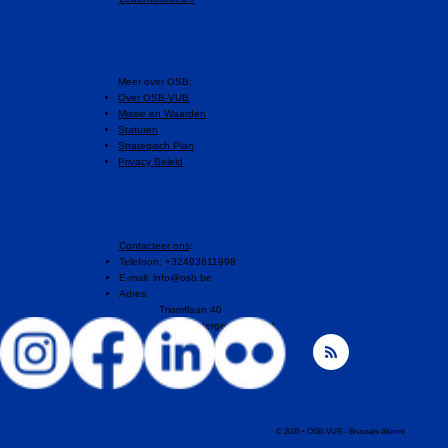
​Meer over OSB:
Over OSB-VUB
Missie en Waarden
Statuten
Strategisch Plan
Privacy Beleid
Contacteer ons
:
Telefoon: +32493811998
E-mail:
info@osb.be
Adres:
Triomflaan 40
1160 Oudergem, Brussel
© 2035 • OSB-VUB - Brussels Alumni