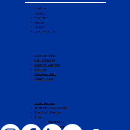
Snel naar:
Agenda
Kalender
Nieuws
Lidkaart
Ledenvoordelen
​Meer over OSB:
Over OSB-VUB
Missie en Waarden
Statuten
Strategisch Plan
Privacy Beleid
Contacteer ons
:
Telefoon: +32493811998
E-mail:
info@osb.be
Adres:
Triomflaan 40
1160 Oudergem, Brussel