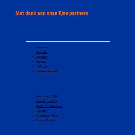
Met dank aan onze fijne partners
Snel naar:
Agenda
Kalender
Nieuws
Lidkaart
Ledenvoordelen
​Meer over OSB:
Over OSB-VUB
Missie en Waarden
Statuten
Strategisch Plan
Privacy Beleid